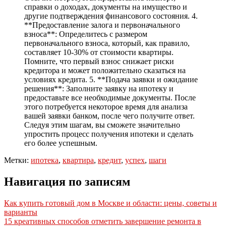
справки о доходах, документы на имущество и
другие подтверждения финансового состояния. 4.
**Предоставление залога и первоначального
взноса**: Определитесь с размером
первоначального взноса, который, как правило,
составляет 10-30% от стоимости квартиры.
Помните, что первый взнос снижает риски
кредитора и может положительно сказаться на
условиях кредита. 5. **Подача заявки и ожидание
решения**: Заполните заявку на ипотеку и
предоставьте все необходимые документы. После
этого потребуется некоторое время для анализа
вашей заявки банком, после чего получите ответ.
Следуя этим шагам, вы сможете значительно
упростить процесс получения ипотеки и сделать
его более успешным.
Метки:
ипотека
,
квартира
,
кредит
,
успех
,
шаги
Навигация по записям
Как купить готовый дом в Москве и области: цены, советы и
варианты
15 креативных способов отметить завершение ремонта в