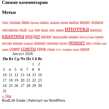
Свежие комментарии
Метки
деньги
банк
вычет
взнос
выбор
Сбер
Сбербанк
возврат
время
бюджет
ипотека
долг
документы
дом
капитал
жильё
заем
заявка
доля
квартира
кредит
налог
новостройка
нюансы
платеж
переуступка
ремонт
процент
покупка
помощь
проценты
расчет
риск
сделка
правила
село
советы
совет
срок
шаги
ставки
семья
труд
условия
успех
Август 2026
Пн
Вт
Ср
Чт
Пт
Сб
Вс
1
2
3
4
5
6
7
8
9
10
11
12
13
14
15
16
17
18
19
20
21
22
23
24
25
26
27
28
29
30
31
« Дек
RealLife Estate | Работает на WordPress