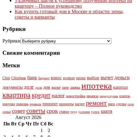
5 ключевых шагов к успешному получению ипотеки на
квартиру – Полное руководство
Как купить готовый дом в Москве и области: цены,
советы и варианты
Рубрики
Рубрики
Свежие комментарии
Метки
деньги
банк
вычет
взнос
выбор
Сбер
Сбербанк
возврат
время
бюджет
ипотека
долг
документы
дом
капитал
жильё
заем
заявка
доля
квартира
кредит
налог
новостройка
нюансы
платеж
переуступка
ремонт
процент
покупка
помощь
проценты
расчет
риск
сделка
правила
село
советы
совет
срок
шаги
ставки
семья
труд
условия
успех
Август 2026
Пн
Вт
Ср
Чт
Пт
Сб
Вс
1
2