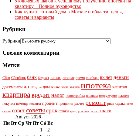
5 ключевых шагов к успешному получению ипотеки на
квартиру – Полное руководство
Как купить готовый дом в Москве и области: цены,
советы и варианты
Рубрики
Рубрики
Свежие комментарии
Метки
деньги
банк
вычет
взнос
выбор
Сбер
Сбербанк
возврат
время
бюджет
ипотека
долг
документы
дом
капитал
жильё
заем
заявка
доля
квартира
кредит
налог
новостройка
нюансы
платеж
переуступка
ремонт
процент
покупка
помощь
проценты
расчет
риск
сделка
правила
село
советы
совет
срок
шаги
ставки
семья
труд
условия
успех
Август 2026
Пн
Вт
Ср
Чт
Пт
Сб
Вс
1
2