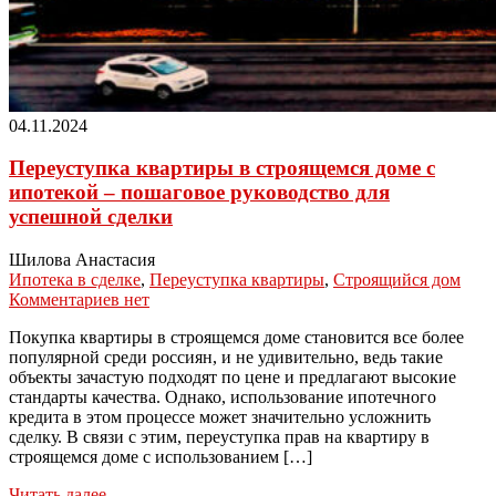
04.11.2024
Переуступка квартиры в строящемся доме с
ипотекой – пошаговое руководство для
успешной сделки
Шилова Анастасия
Ипотека в сделке
,
Переуступка квартиры
,
Строящийся дом
Комментариев нет
Покупка квартиры в строящемся доме становится все более
популярной среди россиян, и не удивительно, ведь такие
объекты зачастую подходят по цене и предлагают высокие
стандарты качества. Однако, использование ипотечного
кредита в этом процессе может значительно усложнить
сделку. В связи с этим, переуступка прав на квартиру в
строящемся доме с использованием […]
Читать далее