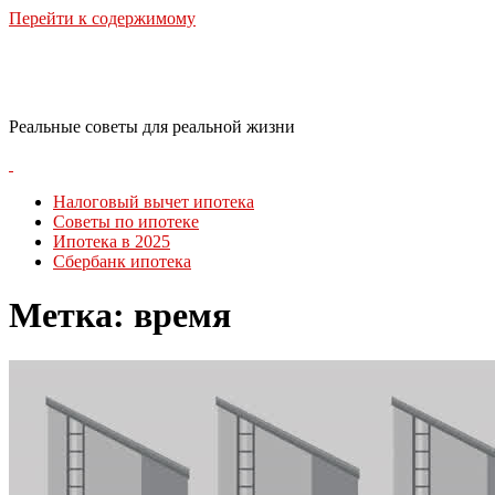
Перейти к содержимому
RealLife Estate
Реальные советы для реальной жизни
Налоговый вычет ипотека
Советы по ипотеке
Ипотека в 2025
Сбербанк ипотека
Метка:
время