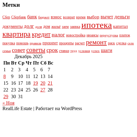
Метки
деньги
банк
вычет
взнос
выбор
Сбер
Сбербанк
возврат
время
бюджет
ипотека
долг
документы
дом
капитал
жильё
заем
заявка
доля
квартира
кредит
налог
новостройка
нюансы
платеж
переуступка
ремонт
процент
покупка
помощь
проценты
расчет
риск
сделка
правила
село
советы
совет
срок
шаги
ставки
семья
труд
условия
успех
Декабрь 2025
Пн
Вт
Ср
Чт
Пт
Сб
Вс
1
2
3
4
5
6
7
8
9
10
11
12
13
14
15
16
17
18
19
20
21
22
23
24
25
26
27
28
29
30
31
« Ноя
RealLife Estate | Работает на WordPress