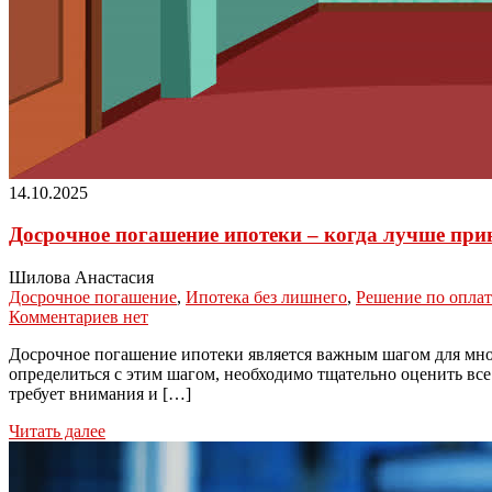
14.10.2025
Досрочное погашение ипотеки – когда лучше прин
Шилова Анастасия
Досрочное погашение
,
Ипотека без лишнего
,
Решение по оплат
Комментариев нет
Досрочное погашение ипотеки является важным шагом для мног
определиться с этим шагом, необходимо тщательно оценить все
требует внимания и […]
Читать далее