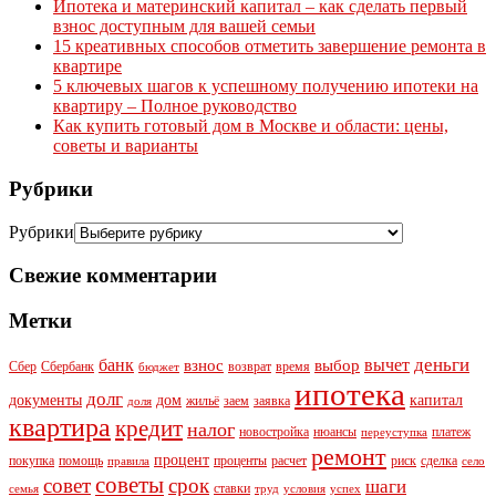
Ипотека и материнский капитал – как сделать первый
взнос доступным для вашей семьи
15 креативных способов отметить завершение ремонта в
квартире
5 ключевых шагов к успешному получению ипотеки на
квартиру – Полное руководство
Как купить готовый дом в Москве и области: цены,
советы и варианты
Рубрики
Рубрики
Свежие комментарии
Метки
деньги
банк
вычет
взнос
выбор
Сбер
Сбербанк
возврат
время
бюджет
ипотека
долг
документы
дом
капитал
жильё
заем
заявка
доля
квартира
кредит
налог
новостройка
нюансы
платеж
переуступка
ремонт
процент
покупка
помощь
проценты
расчет
риск
сделка
правила
село
советы
совет
срок
шаги
ставки
семья
труд
условия
успех