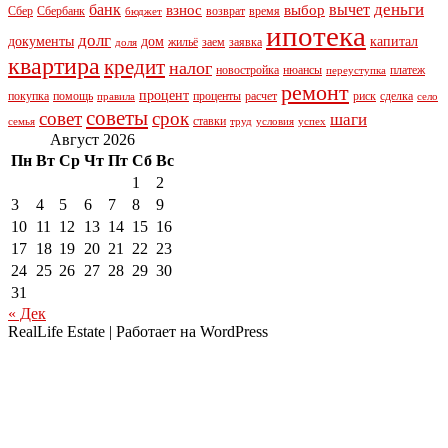
деньги
банк
вычет
взнос
выбор
Сбер
Сбербанк
возврат
время
бюджет
ипотека
долг
документы
дом
капитал
жильё
заем
заявка
доля
квартира
кредит
налог
новостройка
нюансы
платеж
переуступка
ремонт
процент
покупка
помощь
проценты
расчет
риск
сделка
правила
село
советы
совет
срок
шаги
ставки
семья
труд
условия
успех
Август 2026
Пн
Вт
Ср
Чт
Пт
Сб
Вс
1
2
3
4
5
6
7
8
9
10
11
12
13
14
15
16
17
18
19
20
21
22
23
24
25
26
27
28
29
30
31
« Дек
RealLife Estate | Работает на WordPress