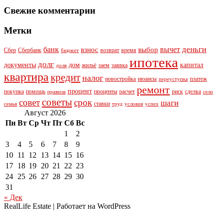
Свежие комментарии
Метки
деньги
банк
вычет
взнос
выбор
Сбер
Сбербанк
возврат
время
бюджет
ипотека
долг
документы
дом
капитал
жильё
заем
заявка
доля
квартира
кредит
налог
новостройка
нюансы
платеж
переуступка
ремонт
процент
покупка
помощь
проценты
расчет
риск
сделка
правила
село
советы
совет
срок
шаги
ставки
семья
труд
условия
успех
Август 2026
Пн
Вт
Ср
Чт
Пт
Сб
Вс
1
2
3
4
5
6
7
8
9
10
11
12
13
14
15
16
17
18
19
20
21
22
23
24
25
26
27
28
29
30
31
« Дек
RealLife Estate | Работает на WordPress