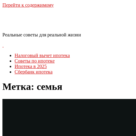
Перейти к содержимому
RealLife Estate
Реальные советы для реальной жизни
Налоговый вычет ипотека
Советы по ипотеке
Ипотека в 2025
Сбербанк ипотека
Метка:
семья