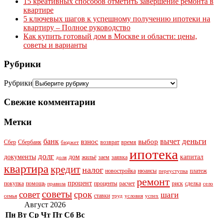
15 креативных способов отметить завершение ремонта в
квартире
5 ключевых шагов к успешному получению ипотеки на
квартиру – Полное руководство
Как купить готовый дом в Москве и области: цены,
советы и варианты
Рубрики
Рубрики
Свежие комментарии
Метки
деньги
банк
вычет
взнос
выбор
Сбер
Сбербанк
возврат
время
бюджет
ипотека
долг
документы
дом
капитал
жильё
заем
заявка
доля
квартира
кредит
налог
новостройка
нюансы
платеж
переуступка
ремонт
процент
покупка
помощь
проценты
расчет
риск
сделка
правила
село
советы
совет
срок
шаги
ставки
семья
труд
условия
успех
Август 2026
Пн
Вт
Ср
Чт
Пт
Сб
Вс