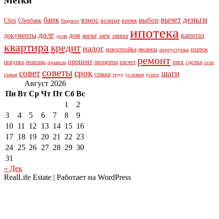
Метки
деньги
банк
вычет
взнос
выбор
Сбер
Сбербанк
возврат
время
бюджет
ипотека
долг
документы
дом
капитал
жильё
заем
заявка
доля
квартира
кредит
налог
новостройка
нюансы
платеж
переуступка
ремонт
процент
покупка
помощь
проценты
расчет
риск
сделка
правила
село
советы
совет
срок
шаги
ставки
семья
труд
условия
успех
Август 2026
Пн
Вт
Ср
Чт
Пт
Сб
Вс
1
2
3
4
5
6
7
8
9
10
11
12
13
14
15
16
17
18
19
20
21
22
23
24
25
26
27
28
29
30
31
« Дек
RealLife Estate | Работает на WordPress