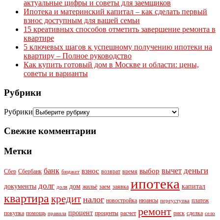
актуальные цифры и советы для заемщиков
Ипотека и материнский капитал – как сделать первый
взнос доступным для вашей семьи
15 креативных способов отметить завершение ремонта в
квартире
5 ключевых шагов к успешному получению ипотеки на
квартиру – Полное руководство
Как купить готовый дом в Москве и области: цены,
советы и варианты
Рубрики
Рубрики
Свежие комментарии
Метки
деньги
банк
вычет
взнос
выбор
Сбер
Сбербанк
возврат
время
бюджет
ипотека
долг
документы
дом
капитал
жильё
заем
заявка
доля
квартира
кредит
налог
новостройка
нюансы
платеж
переуступка
ремонт
процент
покупка
помощь
проценты
расчет
риск
сделка
правила
село