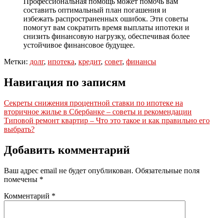
Профессиональная помощь может помочь вам
составить оптимальный план погашения и
избежать распространенных ошибок. Эти советы
помогут вам сократить время выплаты ипотеки и
снизить финансовую нагрузку, обеспечивая более
устойчивое финансовое будущее.
Метки:
долг
,
ипотека
,
кредит
,
совет
,
финансы
Навигация по записям
Секреты снижения процентной ставки по ипотеке на
вторичное жилье в Сбербанке – советы и рекомендации
Типовой ремонт квартир – Что это такое и как правильно его
выбрать?
Добавить комментарий
Ваш адрес email не будет опубликован.
Обязательные поля
помечены
*
Комментарий
*