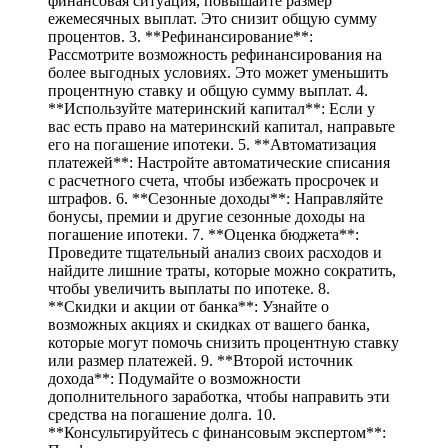
финансовая ситуация, повышайте размер
ежемесячных выплат. Это снизит общую сумму
процентов. 3. **Рефинансирование**:
Рассмотрите возможность рефинансирования на
более выгодных условиях. Это может уменьшить
процентную ставку и общую сумму выплат. 4.
**Используйте материнский капитал**: Если у
вас есть право на материнский капитал, направьте
его на погашение ипотеки. 5. **Автоматизация
платежей**: Настройте автоматические списания
с расчетного счета, чтобы избежать просрочек и
штрафов. 6. **Сезонные доходы**: Направляйте
бонусы, премии и другие сезонные доходы на
погашение ипотеки. 7. **Оценка бюджета**:
Проведите тщательный анализ своих расходов и
найдите лишние траты, которые можно сократить,
чтобы увеличить выплаты по ипотеке. 8.
**Скидки и акции от банка**: Узнайте о
возможных акциях и скидках от вашего банка,
которые могут помочь снизить процентную ставку
или размер платежей. 9. **Второй источник
дохода**: Подумайте о возможности
дополнительного заработка, чтобы направить эти
средства на погашение долга. 10.
**Консультируйтесь с финансовым экспертом**: