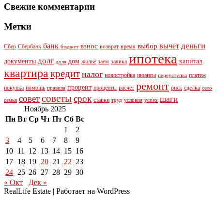
Свежие комментарии
Метки
деньги
банк
вычет
взнос
выбор
Сбер
Сбербанк
возврат
время
бюджет
ипотека
долг
документы
дом
капитал
жильё
заем
заявка
доля
квартира
кредит
налог
новостройка
нюансы
платеж
переуступка
ремонт
процент
покупка
помощь
проценты
расчет
риск
сделка
правила
село
советы
совет
срок
шаги
ставки
семья
труд
условия
успех
Ноябрь 2025
Пн
Вт
Ср
Чт
Пт
Сб
Вс
1
2
3
4
5
6
7
8
9
10
11
12
13
14
15
16
17
18
19
20
21
22
23
24
25
26
27
28
29
30
« Окт
Дек »
RealLife Estate | Работает на WordPress