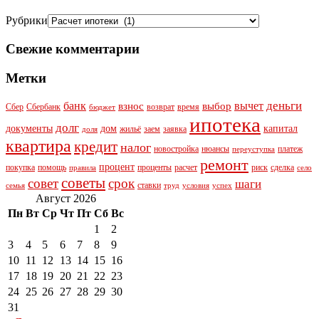
Рубрики
Свежие комментарии
Метки
деньги
банк
вычет
взнос
выбор
Сбер
Сбербанк
возврат
время
бюджет
ипотека
долг
документы
дом
капитал
жильё
заем
заявка
доля
квартира
кредит
налог
новостройка
нюансы
платеж
переуступка
ремонт
процент
покупка
помощь
проценты
расчет
риск
сделка
правила
село
советы
совет
срок
шаги
ставки
семья
труд
условия
успех
Август 2026
Пн
Вт
Ср
Чт
Пт
Сб
Вс
1
2
3
4
5
6
7
8
9
10
11
12
13
14
15
16
17
18
19
20
21
22
23
24
25
26
27
28
29
30
31