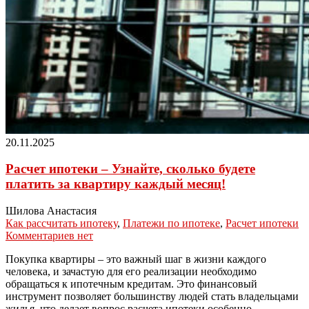
20.11.2025
Расчет ипотеки – Узнайте, сколько будете
платить за квартиру каждый месяц!
Шилова Анастасия
Как рассчитать ипотеку
,
Платежи по ипотеке
,
Расчет ипотеки
Комментариев нет
Покупка квартиры – это важный шаг в жизни каждого
человека, и зачастую для его реализации необходимо
обращаться к ипотечным кредитам. Это финансовый
инструмент позволяет большинству людей стать владельцами
жилья, что делает вопрос расчета ипотеки особенно