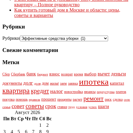
квартиру – Полное руководство
Как купить готовый дом в Москве и области: цены,
советы и варианты
Рубрики
Рубрики
Свежие комментарии
Метки
деньги
банк
вычет
взнос
выбор
Сбер
Сбербанк
возврат
время
бюджет
ипотека
долг
документы
дом
капитал
жильё
заем
заявка
доля
квартира
кредит
налог
новостройка
нюансы
платеж
переуступка
ремонт
процент
покупка
помощь
проценты
расчет
риск
сделка
правила
село
советы
совет
срок
шаги
ставки
семья
труд
условия
успех
Август 2026
Пн
Вт
Ср
Чт
Пт
Сб
Вс
1
2
3
4
5
6
7
8
9