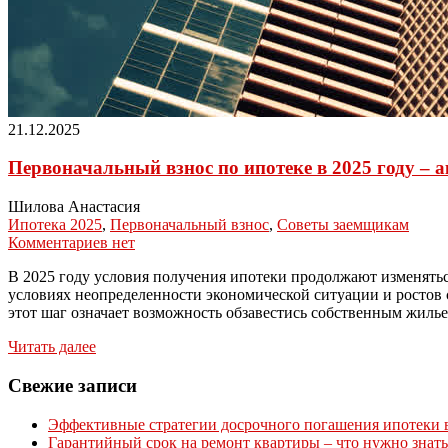
21.12.2025
Первоначальный взнос по ипотеке в 2025 году –
Шилова Анастасия
Ипотека 2025
,
Первоначальный взнос
,
Советы заемщикам
Комментариев нет
В 2025 году условия получения ипотеки продолжают изменятьс
условиях неопределенности экономической ситуации и ростов 
этот шаг означает возможность обзавестись собственным жиль
Читать далее
Свежие записи
Эффективные стратегии досрочного погашения ипотеки в 
Гарантийный срок на ремонт квартиры – что нужно знать