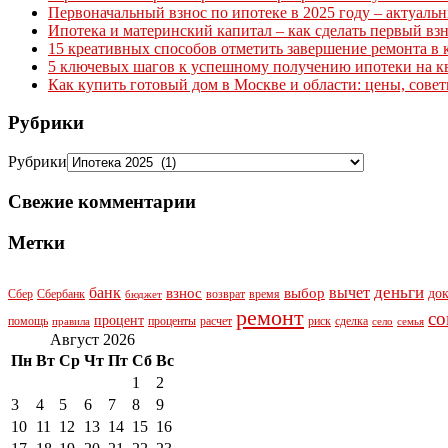
Первоначальный взнос по ипотеке в 2025 году – актуаль
Ипотека и материнский капитал – как сделать первый вз
15 креативных способов отметить завершение ремонта в 
5 ключевых шагов к успешному получению ипотеки на к
Как купить готовый дом в Москве и области: цены, сове
Рубрики
Рубрики
Свежие комментарии
Метки
деньги
банк
вычет
взнос
выбор
до
Сбер
Сбербанк
возврат
время
бюджет
ремонт
со
процент
помощь
проценты
расчет
риск
сделка
правила
село
семья
Август 2026
Пн
Вт
Ср
Чт
Пт
Сб
Вс
1
2
3
4
5
6
7
8
9
10
11
12
13
14
15
16