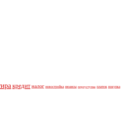
тира
кредит
налог
новостройка
нюансы
платеж
покупка
переуступка