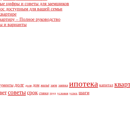
ные цифры и советы для заемщиков
нос доступным для вашей семьи
квартире
вартиру – Полное руководство
ты и варианты
ипотека
квар
долг
кументы
дом
капитал
жильё
заем
заявка
доля
советы
вет
срок
шаги
ставки
труд
условия
успех