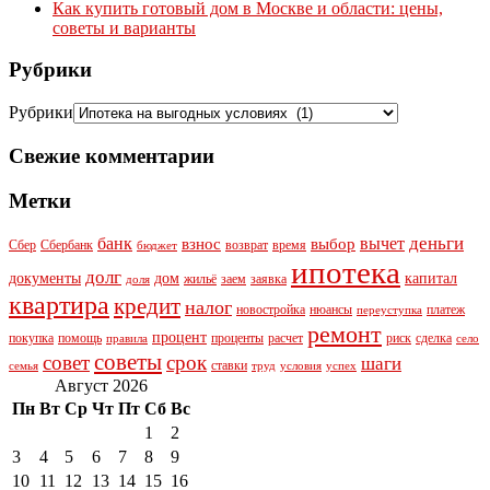
Как купить готовый дом в Москве и области: цены,
советы и варианты
Рубрики
Рубрики
Свежие комментарии
Метки
деньги
банк
вычет
взнос
выбор
Сбер
Сбербанк
возврат
время
бюджет
ипотека
долг
документы
дом
капитал
жильё
заем
заявка
доля
квартира
кредит
налог
новостройка
нюансы
платеж
переуступка
ремонт
процент
покупка
помощь
проценты
расчет
риск
сделка
правила
село
советы
совет
срок
шаги
ставки
семья
труд
условия
успех
Август 2026
Пн
Вт
Ср
Чт
Пт
Сб
Вс
1
2
3
4
5
6
7
8
9
10
11
12
13
14
15
16