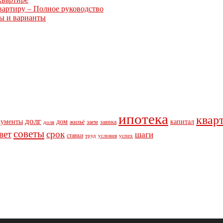
вартиру – Полное руководство
ты и варианты
ипотека
квар
долг
кументы
дом
капитал
жильё
заем
заявка
доля
советы
вет
срок
шаги
ставки
труд
условия
успех