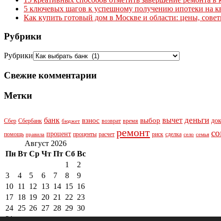
5 ключевых шагов к успешному получению ипотеки на к
Как купить готовый дом в Москве и области: цены, сове
Рубрики
Рубрики
Свежие комментарии
Метки
деньги
банк
вычет
взнос
выбор
до
Сбер
Сбербанк
возврат
время
бюджет
ремонт
со
процент
помощь
проценты
расчет
риск
сделка
правила
село
семья
Август 2026
Пн
Вт
Ср
Чт
Пт
Сб
Вс
1
2
3
4
5
6
7
8
9
10
11
12
13
14
15
16
17
18
19
20
21
22
23
24
25
26
27
28
29
30
31