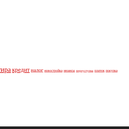
тира
кредит
налог
новостройка
нюансы
платеж
покупка
переуступка