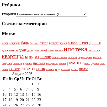
Рубрики
Рубрики
Свежие комментарии
Метки
деньги
банк
вычет
взнос
выбор
Сбер
Сбербанк
возврат
время
бюджет
ипотека
долг
документы
дом
капитал
жильё
заем
заявка
доля
квартира
кредит
налог
новостройка
нюансы
платеж
переуступка
ремонт
процент
покупка
помощь
проценты
расчет
риск
сделка
правила
село
советы
совет
срок
шаги
ставки
семья
труд
условия
успех
Август 2026
Пн
Вт
Ср
Чт
Пт
Сб
Вс
1
2
3
4
5
6
7
8
9
10
11
12
13
14
15
16
17
18
19
20
21
22
23
24
25
26
27
28
29
30