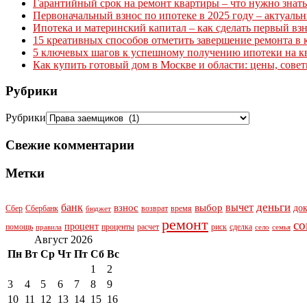
Гарантийный срок на ремонт квартиры – что нужно знать
Первоначальный взнос по ипотеке в 2025 году – актуаль
Ипотека и материнский капитал – как сделать первый вз
15 креативных способов отметить завершение ремонта в 
5 ключевых шагов к успешному получению ипотеки на к
Как купить готовый дом в Москве и области: цены, сове
Рубрики
Рубрики
Свежие комментарии
Метки
деньги
банк
вычет
взнос
выбор
до
Сбер
Сбербанк
возврат
время
бюджет
ремонт
со
процент
помощь
проценты
расчет
риск
сделка
правила
село
семья
Август 2026
Пн
Вт
Ср
Чт
Пт
Сб
Вс
1
2
3
4
5
6
7
8
9
10
11
12
13
14
15
16