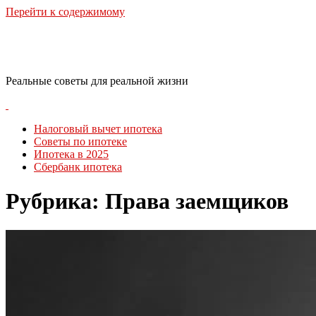
Перейти к содержимому
RealLife Estate
Реальные советы для реальной жизни
Налоговый вычет ипотека
Советы по ипотеке
Ипотека в 2025
Сбербанк ипотека
Рубрика:
Права заемщиков