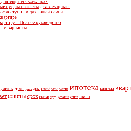
 для защиты своих прав
ные цифры и советы для заемщиков
нос доступным для вашей семьи
квартире
вартиру – Полное руководство
ты и варианты
ипотека
квар
долг
кументы
дом
капитал
жильё
заем
заявка
доля
советы
вет
срок
шаги
ставки
труд
условия
успех