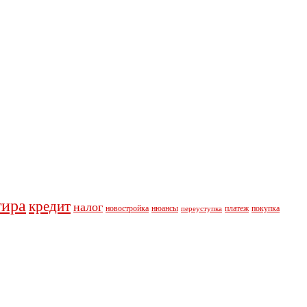
тира
кредит
налог
новостройка
нюансы
платеж
покупка
переуступка