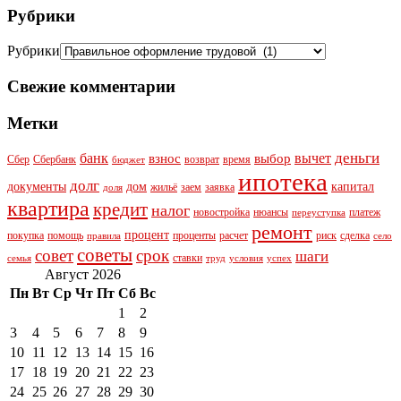
Рубрики
Рубрики
Свежие комментарии
Метки
деньги
банк
вычет
взнос
выбор
Сбер
Сбербанк
возврат
время
бюджет
ипотека
долг
документы
дом
капитал
жильё
заем
заявка
доля
квартира
кредит
налог
новостройка
нюансы
платеж
переуступка
ремонт
процент
покупка
помощь
проценты
расчет
риск
сделка
правила
село
советы
совет
срок
шаги
ставки
семья
труд
условия
успех
Август 2026
Пн
Вт
Ср
Чт
Пт
Сб
Вс
1
2
3
4
5
6
7
8
9
10
11
12
13
14
15
16
17
18
19
20
21
22
23
24
25
26
27
28
29
30