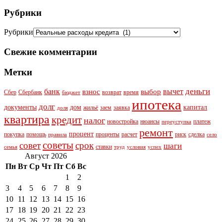
Рубрики
Рубрики
Свежие комментарии
Метки
деньги
банк
вычет
взнос
выбор
Сбер
Сбербанк
возврат
время
бюджет
ипотека
долг
документы
дом
капитал
жильё
заем
заявка
доля
квартира
кредит
налог
новостройка
нюансы
платеж
переуступка
ремонт
процент
покупка
помощь
проценты
расчет
риск
сделка
правила
село
советы
совет
срок
шаги
ставки
семья
труд
условия
успех
Август 2026
Пн
Вт
Ср
Чт
Пт
Сб
Вс
1
2
3
4
5
6
7
8
9
10
11
12
13
14
15
16
17
18
19
20
21
22
23
24
25
26
27
28
29
30