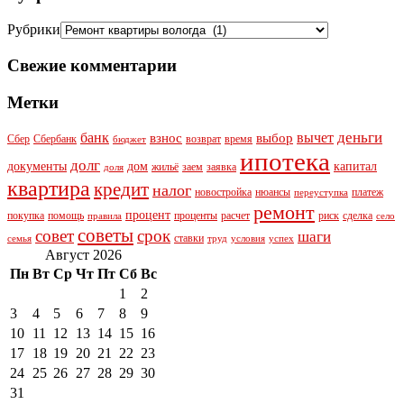
Рубрики
Свежие комментарии
Метки
деньги
банк
вычет
взнос
выбор
Сбер
Сбербанк
возврат
время
бюджет
ипотека
долг
документы
дом
капитал
жильё
заем
заявка
доля
квартира
кредит
налог
новостройка
нюансы
платеж
переуступка
ремонт
процент
покупка
помощь
проценты
расчет
риск
сделка
правила
село
советы
совет
срок
шаги
ставки
семья
труд
условия
успех
Август 2026
Пн
Вт
Ср
Чт
Пт
Сб
Вс
1
2
3
4
5
6
7
8
9
10
11
12
13
14
15
16
17
18
19
20
21
22
23
24
25
26
27
28
29
30
31