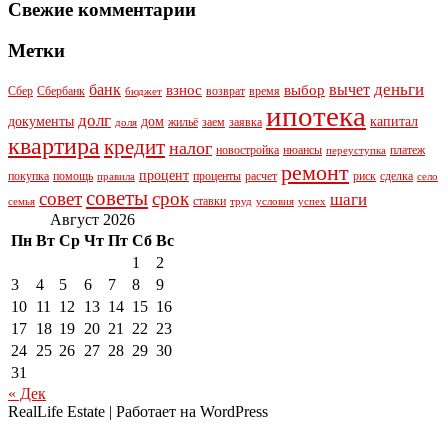
Свежие комментарии
Метки
деньги
банк
вычет
взнос
выбор
Сбер
Сбербанк
возврат
время
бюджет
ипотека
долг
документы
дом
капитал
жильё
заем
заявка
доля
квартира
кредит
налог
новостройка
нюансы
платеж
переуступка
ремонт
процент
покупка
помощь
проценты
расчет
риск
сделка
правила
село
советы
совет
срок
шаги
ставки
семья
труд
условия
успех
Август 2026
Пн
Вт
Ср
Чт
Пт
Сб
Вс
1
2
3
4
5
6
7
8
9
10
11
12
13
14
15
16
17
18
19
20
21
22
23
24
25
26
27
28
29
30
31
« Дек
RealLife Estate | Работает на WordPress