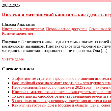
20.12.2025
Ипотека и материнский капитал – как сделать п
Шилова Анастасия
Ипотека с маткапиталом
,
Первый взнос доступен
,
Семейный б
Комментариев нет
Покупка собственного жилья – одна из самых значимых целей д
возможности заемщиков. Ипотека становится удобным инструм
материнского капитала открывает новые горизонты. Она […]
Читать далее
Свежие записи
Эффективные стратегии досрочного погашения ипотеки в 
Гарантийный срок на ремонт квартиры – что нужно знать
Первоначальный взнос по ипотеке в 2025 году – актуаль
Ипотека и материнский капитал – как сделать первый вз
15 креативных способов отметить завершение ремонта в 
5 ключевых шагов к успешному получению ипотеки на к
Как купить готовый дом в Москве и области: цены, сове