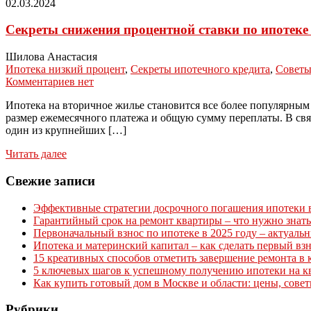
02.03.2024
Секреты снижения процентной ставки по ипотеке 
Шилова Анастасия
Ипотека низкий процент
,
Секреты ипотечного кредита
,
Советы
Комментариев нет
Ипотека на вторичное жилье становится все более популярным
размер ежемесячного платежа и общую сумму переплаты. В связ
один из крупнейших […]
Читать далее
Свежие записи
Эффективные стратегии досрочного погашения ипотеки в 
Гарантийный срок на ремонт квартиры – что нужно знать
Первоначальный взнос по ипотеке в 2025 году – актуаль
Ипотека и материнский капитал – как сделать первый вз
15 креативных способов отметить завершение ремонта в 
5 ключевых шагов к успешному получению ипотеки на к
Как купить готовый дом в Москве и области: цены, сове
Рубрики