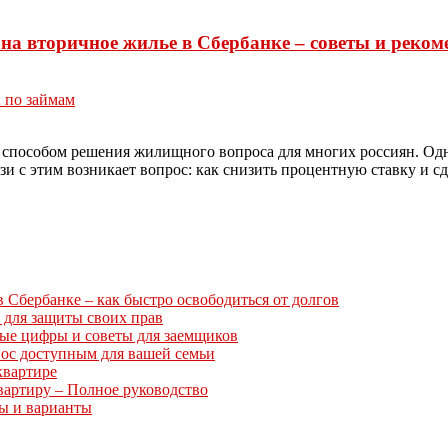
на вторичное жилье в Сбербанке – советы и реко
 по займам
 способом решения жилищного вопроса для многих россиян. Одн
и с этим возникает вопрос: как снизить процентную ставку и с
Сбербанке – как быстро освободиться от долгов
 для защиты своих прав
ные цифры и советы для заемщиков
нос доступным для вашей семьи
квартире
вартиру – Полное руководство
ты и варианты