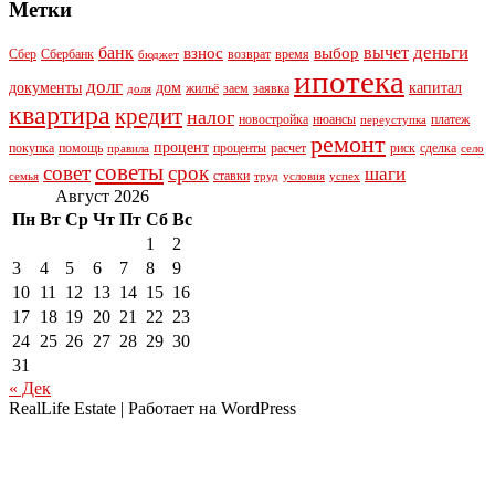
Метки
деньги
банк
вычет
взнос
выбор
Сбер
Сбербанк
возврат
время
бюджет
ипотека
долг
документы
дом
капитал
жильё
заем
заявка
доля
квартира
кредит
налог
новостройка
нюансы
платеж
переуступка
ремонт
процент
покупка
помощь
проценты
расчет
риск
сделка
правила
село
советы
совет
срок
шаги
ставки
семья
труд
условия
успех
Август 2026
Пн
Вт
Ср
Чт
Пт
Сб
Вс
1
2
3
4
5
6
7
8
9
10
11
12
13
14
15
16
17
18
19
20
21
22
23
24
25
26
27
28
29
30
31
« Дек
RealLife Estate | Работает на WordPress