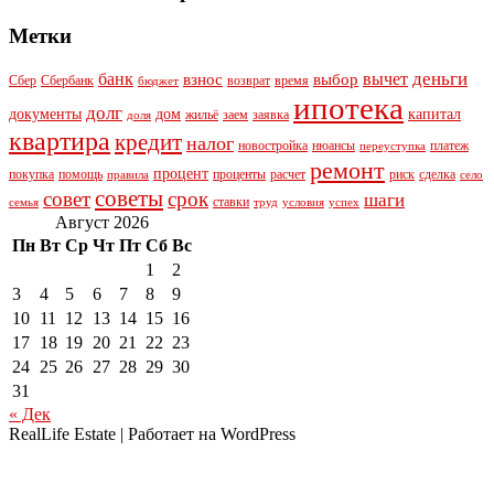
Метки
деньги
банк
вычет
взнос
выбор
Сбер
Сбербанк
возврат
время
бюджет
ипотека
долг
документы
дом
капитал
жильё
заем
заявка
доля
квартира
кредит
налог
новостройка
нюансы
платеж
переуступка
ремонт
процент
покупка
помощь
проценты
расчет
риск
сделка
правила
село
советы
совет
срок
шаги
ставки
семья
труд
условия
успех
Август 2026
Пн
Вт
Ср
Чт
Пт
Сб
Вс
1
2
3
4
5
6
7
8
9
10
11
12
13
14
15
16
17
18
19
20
21
22
23
24
25
26
27
28
29
30
31
« Дек
RealLife Estate | Работает на WordPress