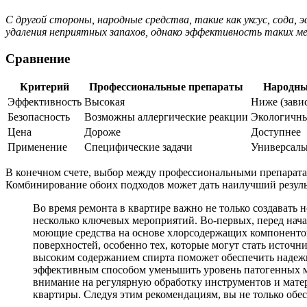
С другой стороны, народные средства, такие как уксус, сода,
удаления неприятных запахов, однако эффективность таких 
Сравнение
Критерий
Профессиональные препараты
Народны
Эффективность
Высокая
Ниже (завис
Безопасность
Возможны аллергические реакции
Экологичны
Цена
Дороже
Доступнее
Применение
Специфические задачи
Универсаль
В конечном счете, выбор между профессиональными препарата
Комбинирование обоих подходов может дать наилучший результ
Во время ремонта в квартире важно не только создавать
несколько ключевых мероприятий. Во-первых, перед нача
моющие средства на основе хлорсодержащих компонентов
поверхностей, особенно тех, которые могут стать источн
высоким содержанием спирта поможет обеспечить надежн
эффективным способом уменьшить уровень патогенных м
внимание на регулярную обработку инструментов и матер
квартиры. Следуя этим рекомендациям, вы не только обес