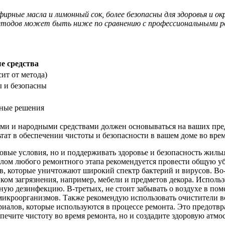
 эфирные масла и лимонный сок, более безопасны для здоровья и
методов может быть ниже по сравнению с профессиональными р
е средства
ит от метода)
 и безопасны
ные решения
ми и народными средствами должен основываться на ваших пред
ат в обеспечении чистоты и безопасности в вашем доме во врем
 новые условия, но и поддерживать здоровье и безопасность жи
лом любого ремонтного этапа рекомендуется провести общую уб
, которые уничтожают широкий спектр бактерий и вирусов. Во-
иком загрязнения, например, мебели и предметов декора. Исполь
ую дезинфекцию. В-третьих, не стоит забывать о воздухе в по
икроорганизмов. Также рекомендую использовать очистители во
иалов, которые используются в процессе ремонта. Это предотвр
печите чистоту во время ремонта, но и создадите здоровую атмо