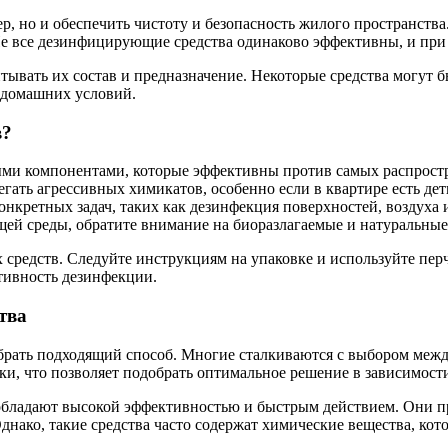
ер, но и обеспечить чистоту и безопасность жилого пространств
. Не все дезинфицирующие средства одинаково эффективны, и пр
итывать их состав и предназначение. Некоторые средства могут
я домашних условий.
в?
ными компонентами, которые эффективны против самых распрост
гать агрессивных химикатов, особенно если в квартире есть де
нкретных задач, таких как дезинфекция поверхностей, воздуха 
щей среды, обратите внимание на биоразлагаемые и натуральные
редств. Следуйте инструкциям на упаковке и используйте перча
тивность дезинфекции.
тва
брать подходящий способ. Многие сталкиваются с выбором меж
ки, что позволяет подобрать оптимальное решение в зависимост
бладают высокой эффективностью и быстрым действием. Они пре
нако, такие средства часто содержат химические вещества, кот