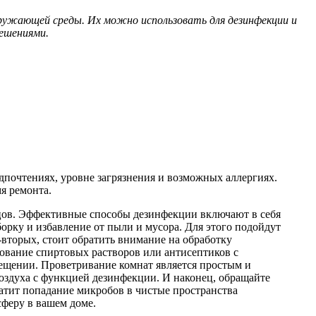
 окружающей среды. Их можно использовать для дезинфекции и
ешениями.
почтениях, уровне загрязнения и возможных аллергиях.
я ремонта.
льцов. Эффективные способы дезинфекции включают в себя
орку и избавление от пыли и мусора. Для этого подойдут
вторых, стоит обратить внимание на обработку
зование спиртовых растворов или антисептиков с
мещении. Проветривание комнат является простым и
здуха с функцией дезинфекции. И наконец, обращайте
атит попадание микробов в чистые пространства
сферу в вашем доме.