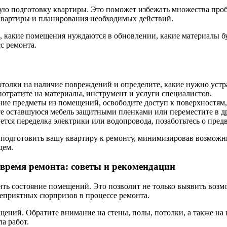
ную подготовку квартиры. Это поможет избежать множества проб
 квартиры и планирования необходимых действий.
, какие помещения нуждаются в обновлении, какие материалы бу
с ремонта.
отолки на наличие повреждений и определите, какие нужно устр
потратите на материалы, инструмент и услуги специалистов.
ие предметы из помещений, освободите доступ к поверхностям,
е оставшуюся мебель защитными пленками или переместите в д
тся переделка электрики или водопровода, позаботьтесь о предв
 подготовить вашу квартиру к ремонту, минимизировав возможн
щем.
время ремонта: советы и рекомендации
ть состояние помещений. Это позволит не только выявить возм
еприятных сюрпризов в процессе ремонта.
ний. Обратите внимание на стены, полы, потолки, а также на н
а работ.