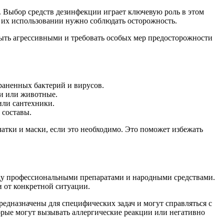
а. Выбор средств дезинфекции играет ключевую роль в этом
и их использовании нужно соблюдать осторожность.
 быть агрессивными и требовать особых мер предосторожности
раненных бактерий и вирусов.
ти или животные.
или сантехники.
 составы.
тки и маски, если это необходимо. Это поможет избежать
ду профессиональными препаратами и народными средствами.
и от конкретной ситуации.
дназначены для специфических задач и могут справляться с
орые могут вызывать аллергические реакции или негативно