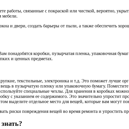
е работы, связанные с покраской или чисткой, вероятно, укрыти
 мебели.
 окна и двери, создать барьеры от пыли, а также обеспечить х
ам понадобятся коробки, пузырчатая пленка, упаковочная бумага
упких и ценных предметах.
рупкие, текстильные, электроника и т.д. Это поможет лучше орг
ещь в пузырчатую пленку или упаковочную бумагу. Поместите и
спользуйте специальные чехлы. Для хранения в коробках можно
бку с указанием ее содержимого. Это значительно упростит про
ом выделите отдельное место для вещей, которые вам могут по
ть риски повреждения вещей во время ремонта и упростить про
 знать?