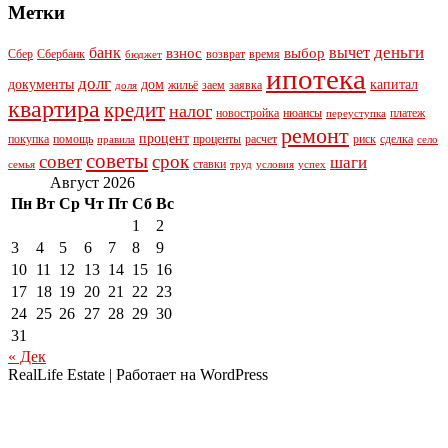
Метки
деньги
банк
вычет
взнос
выбор
Сбер
Сбербанк
возврат
время
бюджет
ипотека
долг
документы
дом
капитал
жильё
заем
заявка
доля
квартира
кредит
налог
новостройка
нюансы
платеж
переуступка
ремонт
процент
покупка
помощь
проценты
расчет
риск
сделка
правила
село
советы
совет
срок
шаги
ставки
семья
труд
условия
успех
Август 2026
Пн
Вт
Ср
Чт
Пт
Сб
Вс
1
2
3
4
5
6
7
8
9
10
11
12
13
14
15
16
17
18
19
20
21
22
23
24
25
26
27
28
29
30
31
« Дек
RealLife Estate | Работает на WordPress