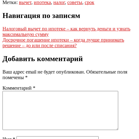
Метки:
вычет
,
ипотека
,
налог
,
советы
,
срок
Навигация по записям
Налоговый вычет по ипотеке – как вернуть деньги и узнать
максимальную сумму
Досрочное погашение ипотеки – когда лучше принимать
решение – до или после списания?
Добавить комментарий
Ваш адрес email не будет опубликован.
Обязательные поля
помечены
*
Комментарий
*