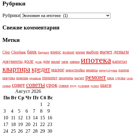
Рубрики
Рубрики
Свежие комментарии
Метки
деньги
банк
вычет
взнос
выбор
Сбер
Сбербанк
возврат
время
бюджет
ипотека
долг
документы
дом
капитал
жильё
заем
заявка
доля
квартира
кредит
налог
новостройка
нюансы
платеж
переуступка
ремонт
процент
покупка
помощь
проценты
расчет
риск
сделка
правила
село
советы
совет
срок
шаги
ставки
семья
труд
условия
успех
Август 2026
Пн
Вт
Ср
Чт
Пт
Сб
Вс
1
2
3
4
5
6
7
8
9
10
11
12
13
14
15
16
17
18
19
20
21
22
23
24
25
26
27
28
29
30