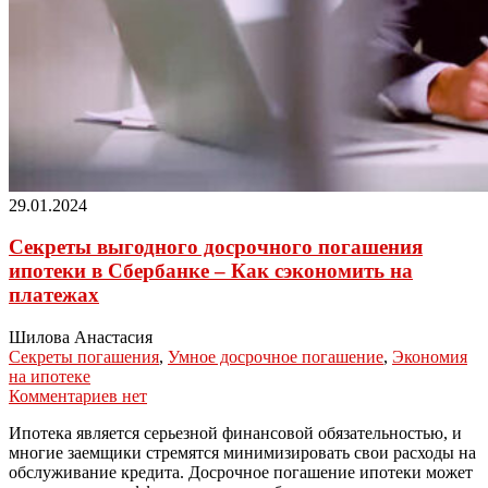
29.01.2024
Секреты выгодного досрочного погашения
ипотеки в Сбербанке – Как сэкономить на
платежах
Шилова Анастасия
Секреты погашения
,
Умное досрочное погашение
,
Экономия
на ипотеке
Комментариев нет
Ипотека является серьезной финансовой обязательностью, и
многие заемщики стремятся минимизировать свои расходы на
обслуживание кредита. Досрочное погашение ипотеки может