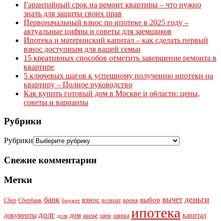
Гарантийный срок на ремонт квартиры – что нужно
знать для защиты своих прав
Первоначальный взнос по ипотеке в 2025 году –
актуальные цифры и советы для заемщиков
Ипотека и материнский капитал – как сделать первый
взнос доступным для вашей семьи
15 креативных способов отметить завершение ремонта в
квартире
5 ключевых шагов к успешному получению ипотеки на
квартиру – Полное руководство
Как купить готовый дом в Москве и области: цены,
советы и варианты
Рубрики
Рубрики
Свежие комментарии
Метки
деньги
банк
вычет
взнос
выбор
Сбер
Сбербанк
возврат
время
бюджет
ипотека
долг
документы
дом
капитал
жильё
заем
заявка
доля