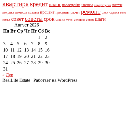
квартира
кредит
налог
новостройка
нюансы
платеж
переуступка
ремонт
процент
покупка
помощь
проценты
расчет
риск
сделка
правила
село
советы
совет
срок
шаги
ставки
семья
труд
условия
успех
Август 2026
Пн
Вт
Ср
Чт
Пт
Сб
Вс
1
2
3
4
5
6
7
8
9
10
11
12
13
14
15
16
17
18
19
20
21
22
23
24
25
26
27
28
29
30
31
« Дек
RealLife Estate | Работает на WordPress