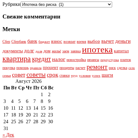
Рубрики
Свежие комментарии
Метки
деньги
банк
вычет
взнос
выбор
Сбер
Сбербанк
возврат
время
бюджет
ипотека
долг
документы
дом
капитал
жильё
заем
заявка
доля
квартира
кредит
налог
новостройка
нюансы
платеж
переуступка
ремонт
процент
покупка
помощь
проценты
расчет
риск
сделка
правила
село
советы
совет
срок
шаги
ставки
семья
труд
условия
успех
Август 2026
Пн
Вт
Ср
Чт
Пт
Сб
Вс
1
2
3
4
5
6
7
8
9
10
11
12
13
14
15
16
17
18
19
20
21
22
23
24
25
26
27
28
29
30
31
« Дек