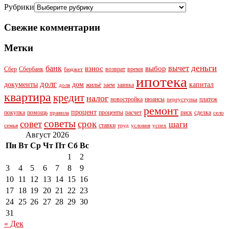
Рубрики
Свежие комментарии
Метки
деньги
банк
вычет
взнос
выбор
Сбер
Сбербанк
возврат
время
бюджет
ипотека
долг
документы
дом
капитал
жильё
заем
заявка
доля
квартира
кредит
налог
новостройка
нюансы
платеж
переуступка
ремонт
процент
покупка
помощь
проценты
расчет
риск
сделка
правила
село
советы
совет
срок
шаги
ставки
семья
труд
условия
успех
Август 2026
Пн
Вт
Ср
Чт
Пт
Сб
Вс
1
2
3
4
5
6
7
8
9
10
11
12
13
14
15
16
17
18
19
20
21
22
23
24
25
26
27
28
29
30
31
« Дек