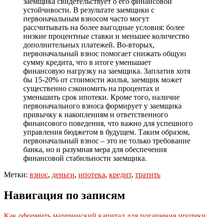
заемщика свидетельствует о его финансовой
устойчивости. В результате заемщики с
первоначальным взносом часто могут
рассчитывать на более выгодные условия: более
низкие процентные ставки и меньшее количество
дополнительных платежей. Во-вторых,
первоначальный взнос помогает снижать общую
сумму кредита, что в итоге уменьшает
финансовую нагрузку на заемщика. Заплатив хотя
бы 15-20% от стоимости жилья, заемщик может
существенно сэкономить на процентах и
уменьшить срок ипотеки. Кроме того, наличие
первоначального взноса формирует у заемщика
привычку к накоплениям и ответственного
финансового поведения, что важно для успешного
управления бюджетом в будущем. Таким образом,
первоначальный взнос – это не только требование
банка, но и разумная мера для обеспечения
финансовой стабильности заемщика.
Метки:
взнос
,
деньги
,
ипотека
,
кредит
,
тратить
Навигация по записям
Как оформить материнский капитал для погашения ипотеки