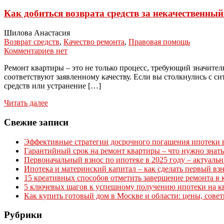
Как добиться возврата средств за некачественны
Шилова Анастасия
Возврат средств
,
Качество ремонта
,
Правовая помощь
Комментариев нет
Ремонт квартиры – это не только процесс, требующий значите
соответствуют заявленному качеству. Если вы столкнулись с с
средств или устранение […]
Читать далее
Свежие записи
Эффективные стратегии досрочного погашения ипотеки в 
Гарантийный срок на ремонт квартиры – что нужно знать
Первоначальный взнос по ипотеке в 2025 году – актуаль
Ипотека и материнский капитал – как сделать первый вз
15 креативных способов отметить завершение ремонта в 
5 ключевых шагов к успешному получению ипотеки на к
Как купить готовый дом в Москве и области: цены, сове
Рубрики