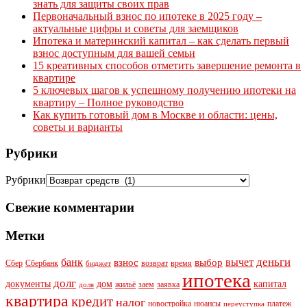
знать для защиты своих прав
Первоначальный взнос по ипотеке в 2025 году –
актуальные цифры и советы для заемщиков
Ипотека и материнский капитал – как сделать первый
взнос доступным для вашей семьи
15 креативных способов отметить завершение ремонта в
квартире
5 ключевых шагов к успешному получению ипотеки на
квартиру – Полное руководство
Как купить готовый дом в Москве и области: цены,
советы и варианты
Рубрики
Рубрики
Свежие комментарии
Метки
деньги
банк
вычет
взнос
выбор
Сбер
Сбербанк
возврат
время
бюджет
ипотека
долг
документы
дом
капитал
жильё
заем
заявка
доля
квартира
кредит
налог
новостройка
нюансы
платеж
переуступка