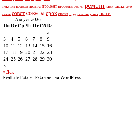
ремонт
процент
покупка
помощь
проценты
расчет
риск
сделка
правила
село
советы
совет
срок
шаги
ставки
семья
труд
условия
успех
Август 2026
Пн
Вт
Ср
Чт
Пт
Сб
Вс
1
2
3
4
5
6
7
8
9
10
11
12
13
14
15
16
17
18
19
20
21
22
23
24
25
26
27
28
29
30
31
« Дек
RealLife Estate | Работает на WordPress