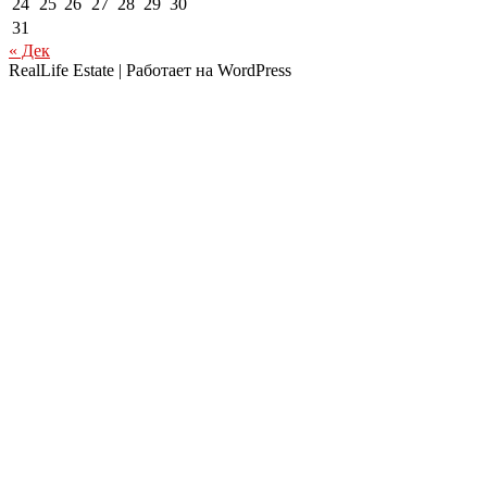
24
25
26
27
28
29
30
31
« Дек
RealLife Estate | Работает на WordPress