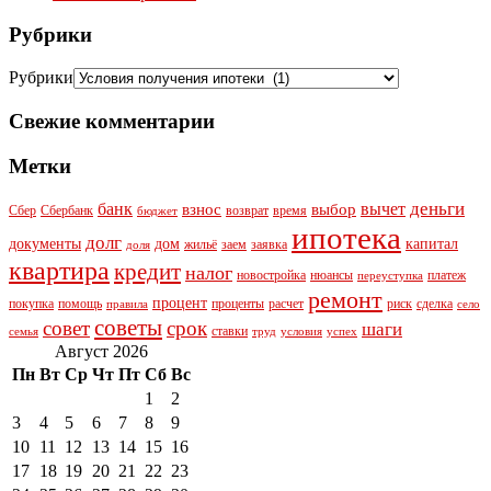
Рубрики
Рубрики
Свежие комментарии
Метки
деньги
банк
вычет
взнос
выбор
Сбер
Сбербанк
возврат
время
бюджет
ипотека
долг
документы
дом
капитал
жильё
заем
заявка
доля
квартира
кредит
налог
новостройка
нюансы
платеж
переуступка
ремонт
процент
покупка
помощь
проценты
расчет
риск
сделка
правила
село
советы
совет
срок
шаги
ставки
семья
труд
условия
успех
Август 2026
Пн
Вт
Ср
Чт
Пт
Сб
Вс
1
2
3
4
5
6
7
8
9
10
11
12
13
14
15
16
17
18
19
20
21
22
23