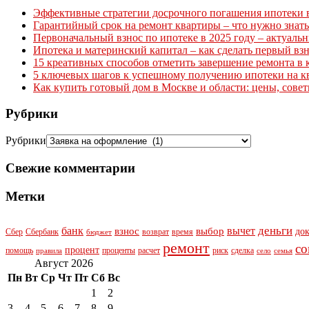
Эффективные стратегии досрочного погашения ипотеки в 
Гарантийный срок на ремонт квартиры – что нужно знать
Первоначальный взнос по ипотеке в 2025 году – актуаль
Ипотека и материнский капитал – как сделать первый вз
15 креативных способов отметить завершение ремонта в 
5 ключевых шагов к успешному получению ипотеки на к
Как купить готовый дом в Москве и области: цены, сове
Рубрики
Рубрики
Свежие комментарии
Метки
деньги
банк
вычет
взнос
выбор
до
Сбер
Сбербанк
возврат
время
бюджет
ремонт
со
процент
помощь
проценты
расчет
риск
сделка
правила
село
семья
Август 2026
Пн
Вт
Ср
Чт
Пт
Сб
Вс
1
2
3
4
5
6
7
8
9