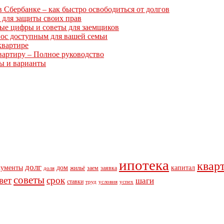
Сбербанке – как быстро освободиться от долгов
 для защиты своих прав
ные цифры и советы для заемщиков
нос доступным для вашей семьи
квартире
вартиру – Полное руководство
ты и варианты
ипотека
квар
долг
кументы
дом
капитал
жильё
заем
заявка
доля
советы
вет
срок
шаги
ставки
труд
условия
успех