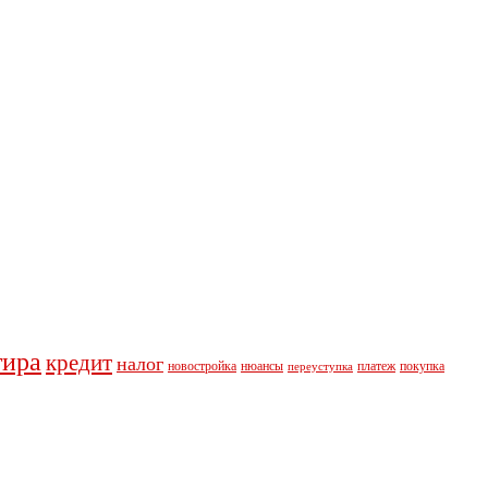
тира
кредит
налог
новостройка
нюансы
платеж
покупка
переуступка