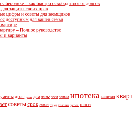
Сбербанке – как быстро освободиться от долгов
 для защиты своих прав
ные цифры и советы для заемщиков
нос доступным для вашей семьи
квартире
вартиру – Полное руководство
ты и варианты
ипотека
квар
долг
кументы
дом
капитал
жильё
заем
заявка
доля
советы
вет
срок
шаги
ставки
труд
условия
успех