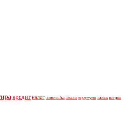
тира
кредит
налог
новостройка
нюансы
платеж
покупка
переуступка