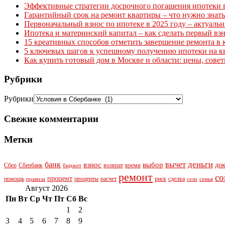
Эффективные стратегии досрочного погашения ипотеки в 
Гарантийный срок на ремонт квартиры – что нужно знать
Первоначальный взнос по ипотеке в 2025 году – актуаль
Ипотека и материнский капитал – как сделать первый вз
15 креативных способов отметить завершение ремонта в 
5 ключевых шагов к успешному получению ипотеки на к
Как купить готовый дом в Москве и области: цены, сове
Рубрики
Рубрики
Свежие комментарии
Метки
деньги
банк
вычет
взнос
выбор
до
Сбер
Сбербанк
возврат
время
бюджет
ремонт
со
процент
помощь
проценты
расчет
риск
сделка
правила
село
семья
Август 2026
Пн
Вт
Ср
Чт
Пт
Сб
Вс
1
2
3
4
5
6
7
8
9