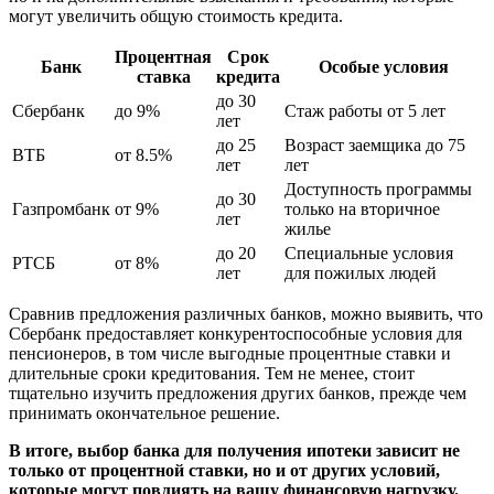
могут увеличить общую стоимость кредита.
Процентная
Срок
Банк
Особые условия
ставка
кредита
до 30
Сбербанк
до 9%
Стаж работы от 5 лет
лет
до 25
Возраст заемщика до 75
ВТБ
от 8.5%
лет
лет
Доступность программы
до 30
Газпромбанк
от 9%
только на вторичное
лет
жилье
до 20
Специальные условия
РТСБ
от 8%
лет
для пожилых людей
Сравнив предложения различных банков, можно выявить, что
Сбербанк предоставляет конкурентоспособные условия для
пенсионеров, в том числе выгодные процентные ставки и
длительные сроки кредитования. Тем не менее, стоит
тщательно изучить предложения других банков, прежде чем
принимать окончательное решение.
В итоге, выбор банка для получения ипотеки зависит не
только от процентной ставки, но и от других условий,
которые могут повлиять на вашу финансовую нагрузку.