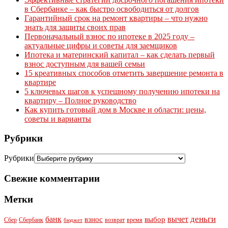
в Сбербанке – как быстро освободиться от долгов
Гарантийный срок на ремонт квартиры – что нужно
знать для защиты своих прав
Первоначальный взнос по ипотеке в 2025 году –
актуальные цифры и советы для заемщиков
Ипотека и материнский капитал – как сделать первый
взнос доступным для вашей семьи
15 креативных способов отметить завершение ремонта в
квартире
5 ключевых шагов к успешному получению ипотеки на
квартиру – Полное руководство
Как купить готовый дом в Москве и области: цены,
советы и варианты
Рубрики
Рубрики
Свежие комментарии
Метки
деньги
банк
вычет
взнос
выбор
Сбер
Сбербанк
возврат
время
бюджет