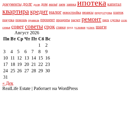
ипотека
долг
документы
дом
капитал
жильё
заем
заявка
доля
квартира
кредит
налог
новостройка
нюансы
платеж
переуступка
ремонт
процент
покупка
помощь
проценты
расчет
риск
сделка
правила
село
советы
совет
срок
шаги
ставки
семья
труд
условия
успех
Август 2026
Пн
Вт
Ср
Чт
Пт
Сб
Вс
1
2
3
4
5
6
7
8
9
10
11
12
13
14
15
16
17
18
19
20
21
22
23
24
25
26
27
28
29
30
31
« Дек
RealLife Estate | Работает на WordPress